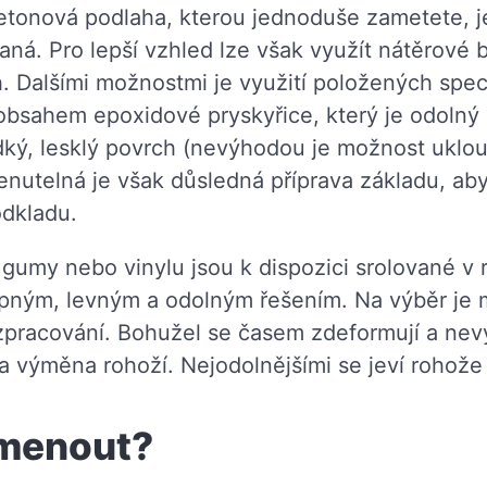
etonová podlaha, kterou jednoduše zametete, je 
vaná. Pro lepší vzhled lze však využít nátěrové 
 Dalšími možnostmi je využití položených spec
obsahem epoxidové pryskyřice, který je odolný
adký, lesklý povrch (nevýhodou je možnost uklou
nutelná je však důsledná příprava základu, ab
odkladu.
 gumy nebo vinylu jsou k dispozici srolované v r
pným, levným a odolným řešením. Na výběr je
 zpracování. Bohužel se časem zdeformují a nev
a výměna rohoží. Nejodolnějšími se jeví rohože
omenout?