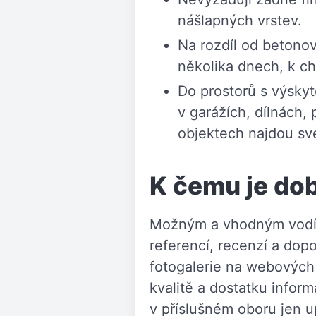
nášlapných vrstev.
Na rozdíl od betonové
několika dnech, k ch
Do prostorů s výsky
v garážích, dílnách
objektech najdou sv
K čemu je dob
Možným a vhodným vodítk
referencí, recenzí a dop
fotogalerie na webových 
kvalitě a dostatku infor
v příslušném oboru jen 