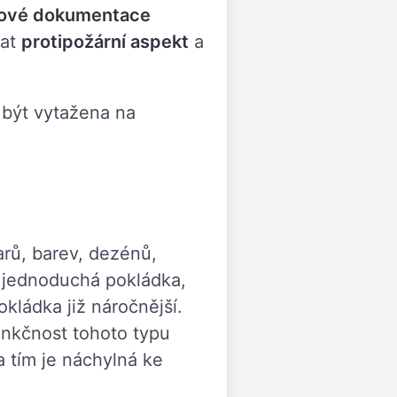
tové dokumentace
vat
protipožární aspekt
a
 být vytažena na
varů, barev, dezénů,
 a jednoduchá pokládka,
kládka již náročnější.
funkčnost tohoto typu
a tím je náchylná ke