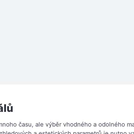
álů
 mnoho času, ale výběr vhodného a odolného ma
hledových a estetických parametrů je nutno vz