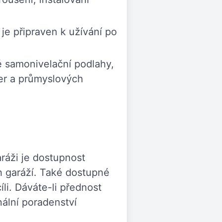
je připraven k užívání po
é samonivelační podlahy,
er a průmyslových
ráži je dostupnost
h garáží. Také dostupné
i. Dáváte-li přednost
nální poradenství