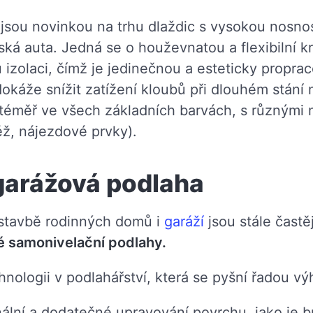
jsou novinkou na trhu dlaždic s vysokou nosnost
čská auta. Jedná se o houževnatou a flexibilní kr
izolaci, čímž je jedinečnou a esteticky proprac
okáže snížit zatížení kloubů při dlouhém stání
éměř ve všech základních barvách, s různými m
těž, nájezdové prvky).
garážová podlaha
stavbě rodinných domů i
garáží
jsou stále častě
 samonivelační podlahy.
hnologii v podlahářství, která se pyšní řadou vý
ální a dodatečné upravování povrchu, jako je br