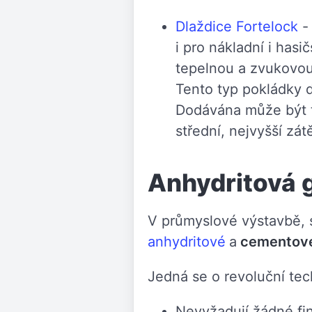
Dlaždice Fortelock
- 
i pro nákladní i hasi
tepelnou a zvukovou 
Tento typ pokládky d
Dodávána může být t
střední, nejvyšší zá
Anhydritová 
V průmyslové výstavbě, 
anhydritové
a
cementové
Jedná se o revoluční tec
Nevyžadují žádné fin