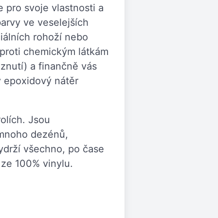
pro svoje vlastnosti a
barvy ve veselejších
iálních rohoží nebo
 proti chemickým látkám
znutí) a finančně vás
y epoxidový nátěr
olích. Jsou
 mnoho dezénů,
ydrží všechno, po čase
 ze 100% vinylu.