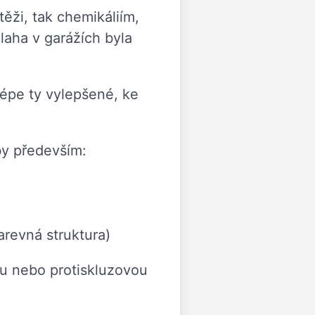
ěži, tak chemikáliím,
laha v garážích byla
jlépe ty vylepšené, ke
by především:
arevná struktura)
ou nebo protiskluzovou