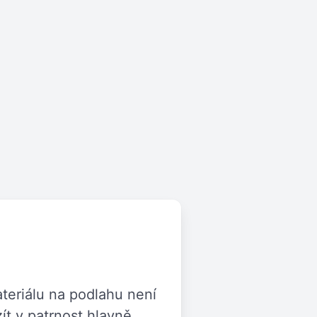
teriálu na podlahu není
ít v patrnost hlavně