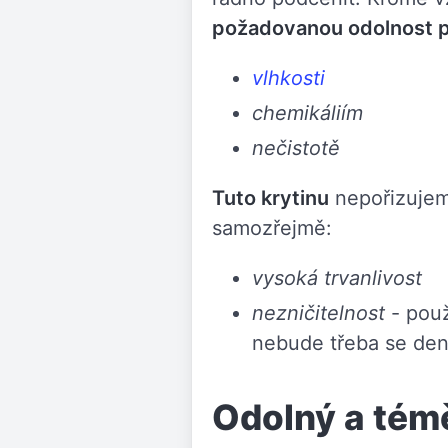
požadovanou odolnost p
vlhkosti
chemikáliím
nečistotě
Tuto krytinu
nepořizujeme
samozřejmě:
vysoká trvanlivost
nezničitelnost
- použ
nebude třeba se den
Odolný a témě