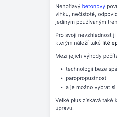
Nehořlavý
betonový
povr
vlhku, nečistotě, odpoví
jediným používaným tren
Pro svoji nevzhlednost ji
kterým náleží také
lité 
Mezi jejich výhody počí
technologii beze spá
paropropustnost
a je možno vybrat si
Velké plus získává také 
úpravu.