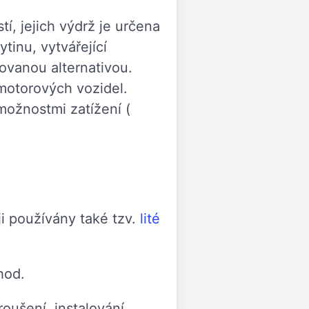
í, jejich výdrž je určena
ytinu, vytvářející
ovanou alternativou.
 motorových vozidel.
ožnostmi zatížení (
ji používány také tzv.
lité
hod.
oušení, instalování