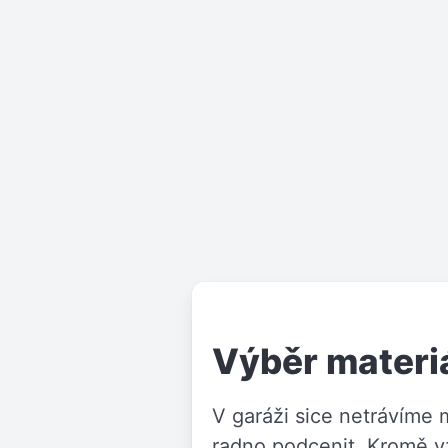
Výběr materi
V garáži sice netrávíme
radno podcenit. Kromě vz