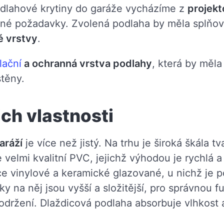
podlahové krytiny do garáže vycházíme z
projek
esné požadavky. Zvolená podlaha by měla splňo
é vrstvy
.
lační
a ochranná vrstva podlahy
, která by měla
 stěny.
ich vlastnosti
aráží
je více než jistý. Na trhu je široká škála t
e velmi kvalitní PVC, jejichž výhodou je rychlá
ce vinylové a keramické glazované, u nichž je po
y na něj jsou vyšší a složitější, pro správnou 
dodržení. Dlaždicová podlaha absorbuje vlhkost 