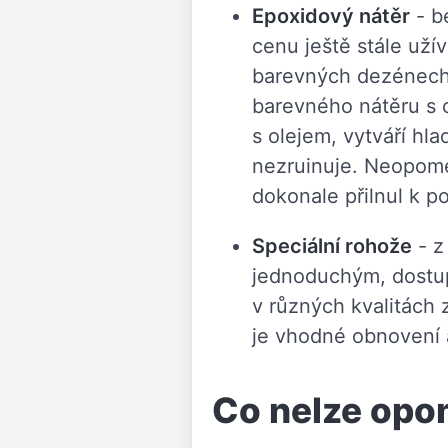
Epoxidový nátěr
- b
cenu ještě stále uží
barevných dezénech.
barevného nátěru s 
s olejem, vytváří hl
nezruinuje. Neopome
dokonale přilnul k p
Speciální rohože
- z
jednoduchým, dostu
v různých kvalitách
je vhodné obnovení 
Co nelze op