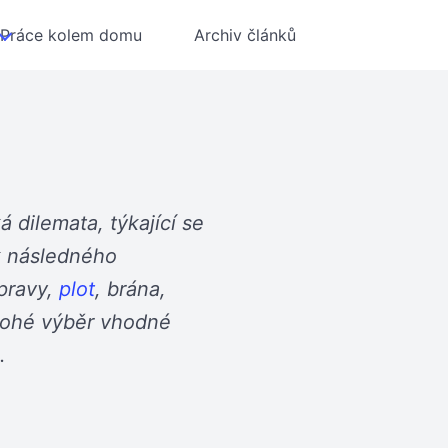
Práce kolem domu
Archiv článků
 dilemata, týkající se
k následného
úpravy,
plot
, brána,
nohé výběr vhodné
.