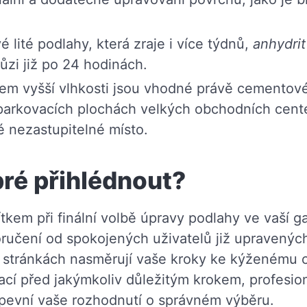
 lité podlahy, která zraje i více týdnů,
anhydrit
ůzi již po 24 hodinách.
tem vyšší vlhkosti jsou vhodné právě cementov
, parkovacích plochách velkých obchodních cent
é nezastupitelné místo.
ré přihlédnout?
em při finální volbě úpravy podlahy ve vaší ga
oručení od spokojených uživatelů již upravenýc
stránkách nasměrují vaše kroky ke kýženému cíl
mací před jakýmkoliv důležitým krokem, profesio
upevní vaše rozhodnutí o správném výběru.