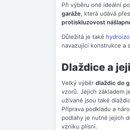
Při výběru oné ideální 
garáže
, která udává př
protiskluzovost nášlapn
Důležitá je také
hydroizo
navazující konstrukce a
Dlaždice a jej
Velký výběr
dlaždic do g
vzorů. Jejich základem j
užívané jsou také dlaždi
Příprava podkladu a nárok
podlahy je nutné jejich 
vzniku plísní.