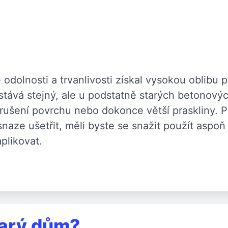
 odolnosti a trvanlivosti získal vysokou oblibu p
stává stejný, ale u podstatně starých betonovýc
ušení povrchu nebo dokonce větší praskliny. P
naze ušetřit, měli byste se snažit použít aspoň k
plikovat.
tarý dům?