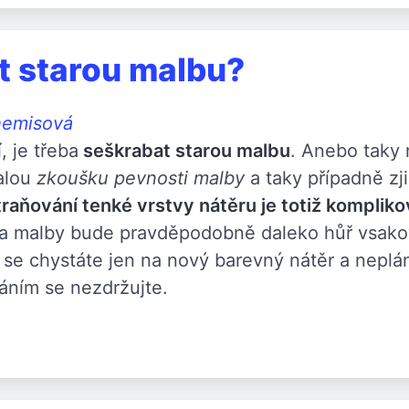
t starou malbu?
hemisová
 je třeba
seškrabat starou malbu
. Anebo taky 
malou
zkoušku pevnosti malby
a taky případně zji
raňování tenké vrstvy nátěru je totiž komplikov
tva malby bude pravděpodobně daleko hůř vsakov
 se chystáte jen na nový barevný nátěr a neplán
báním se nezdržujte.