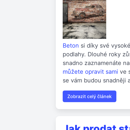
Beton
si díky své vysoké
podlahy. Dlouhé roky zů
snadno zaznamenáte nar
můžete opravit sami
ve s
se vám budou snadněji a
Zobrazit celý článek
Jak prodat s