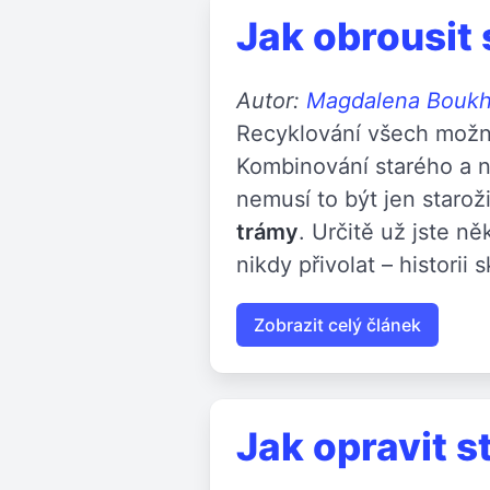
Jak obrousit 
Autor:
Magdalena Bouk
Recyklování všech možný
Kombinování starého a no
nemusí to být jen staroži
trámy
. Určitě už jste n
nikdy přivolat – historii 
Zobrazit celý článek
Jak opravit s