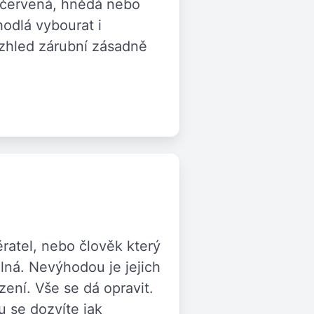
ě červená, hnědá nebo
odlá vybourat i
zhled zárubní zásadně
ratel, nebo člověk který
elná. Nevýhodou je jejich
ení. Vše se dá opravit.
u se dozvíte jak