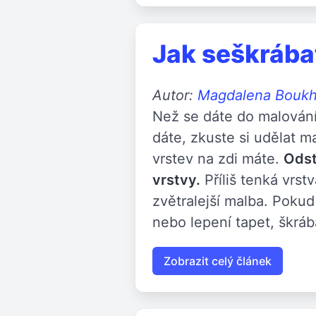
Jak seškrába
Autor:
Magdalena Bouk
Než se dáte do malování,
dáte, zkuste si udělat 
vrstev na zdi máte.
Odst
vrstvy.
Příliš tenká vrs
zvětralejší malba. Pokud
nebo lepení tapet, škrá
Zobrazit celý článek