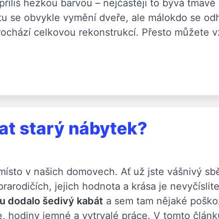
příliš hezkou barvou – nejčastěji to bývá tmav
tu se obvykle vymění dveře, ale málokdo se odh
ochází celkovou rekonstrukcí. Přesto můžete v
at starý nábytek?
místo v našich domovech. Ať už jste vášnivý sbě
rarodičích, jejich hodnota a krása je nevyčíslit
ku dodalo šedivý kabát
a sem tam nějaké poškoz
, hodiny jemné a vytrvalé práce. V tomto článk