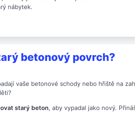
rý nábytek.
starý betonový povrch?
padají vaše betonové schody nebo hřiště na zahr
ěti?
ovat starý beton
, aby vypadal jako nový. Přin