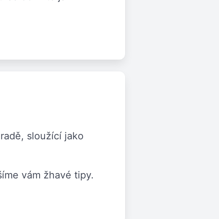
adě, sloužící jako
ášíme vám žhavé tipy.