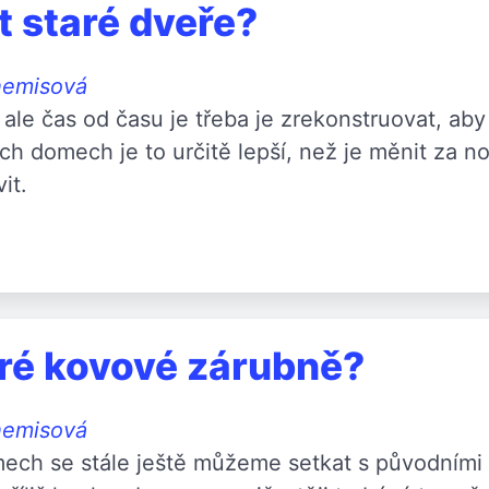
t staré dveře?
hemisová
 ale čas od času je třeba je zrekonstruovat, ab
ch domech je to určitě lepší, než je měnit za no
it.
aré kovové zárubně?
hemisová
mech se stále ještě můžeme setkat s původními