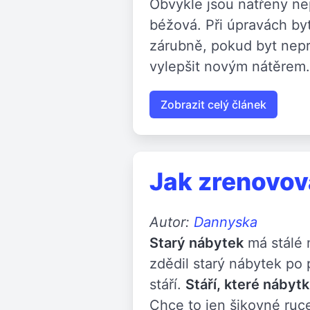
Obvykle jsou natřeny ne
béžová. Při úpravách by
zárubně, pokud byt nepr
vylepšit novým nátěrem.
Zobrazit celý článek
Jak zrenovov
Autor:
Dannyska
Starý nábytek
má stálé 
zdědil starý nábytek po p
stáří.
Stáří, které nábyt
Chce to jen šikovné ruce