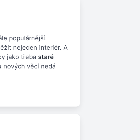
e populárnější.
žit nejeden interiér. A
vky jako třeba
staré
 u nových věcí nedá