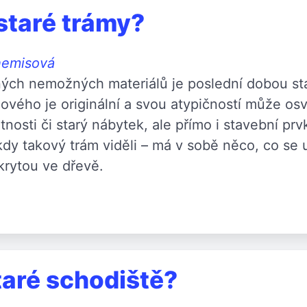
staré trámy?
hemisová
ch nemožných materiálů je poslední dobou stál
vého je originální a svou atypičností může osvě
tnosti či starý nábytek, ale přímo i stavební pr
ěkdy takový trám viděli – má v sobě něco, co se
skrytou ve dřevě.
taré schodiště?