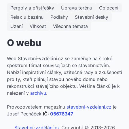
Pergoly a přístřešky
Úprava terénu
Oplocení
Relax u bazénu
Podlahy
Stavební desky
Uzení
Vlhkost
Všechna témata
O webu
​Web Stavební-vzdělání.cz se zaměřuje na široké
spektrum témat souvisejících se stavebnictvím.
Nabízí inspirativní články, užitečné rady a zkušenosti
pro ty, kteří plánují stavbu nového domu nebo
rekonstrukci stávajícího objektu. Většina článků je k
nalezení v
archivu
.
Provozovatelem magazínu
stavebni-vzdelani.cz
je
Josef Pecháček
IČ:
05676347
Stavební-vzdělání.cz
Copyright © 2013–2026