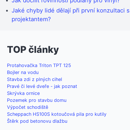
Jak docílit rovinnosti podlahy pro vinyl?
Jaké chyby lidé dělají při první konzultaci s
projektantem?
TOP články
Protahovačka Triton TPT 125
Bojler na vodu
Stavba zdi z plných cihel
Pravé či levé dveře - jak poznat
Skrývka ornice
Pozemek pro stavbu domu
Výpočet schodiště
Scheppach HS100S kotoučová pila pro kutily
Štěrk pod betonovu dlažbu