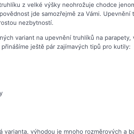
ruhlíku z velké výšky neohrožuje chodce jenom 
odpovědnost jde samozřejmě za Vámi. Upevnění t
ostou nezbytností.
ných variant na upevnění truhlíků na parapety, v
 přinášíme ještě pár zajímavých tipů pro kutily:
y
ná varianta, výhodou je mnoho rozměrových a ba