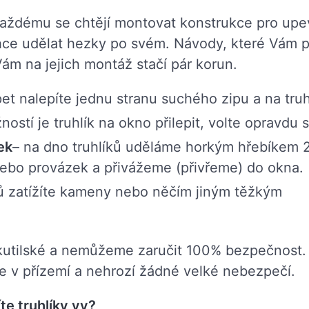
každému se chtějí montovat konstrukce pro upe
hce udělat hezky po svém. Návody, které Vám p
Vám na jejich montáž stačí pár korun.
et nalepíte jednu stranu suchého zipu a na truh
ností je truhlík na okno přilepit, volte opravdu s
ek
– na dno truhlíků uděláme horkým hřebíkem 2
ebo provázek a přivážeme (přivřeme) do okna.
ků zatížíte kameny nebo něčím jiným těžkým
e kutilské a nemůžeme zaručit 100% bezpečnost
íte v přízemí a nehrozí žádné velké nebezpečí.
te truhlíky vy?