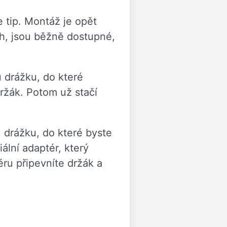
 tip. Montáž je opět
h, jsou běžně dostupné,
 drážku, do které
držák. Potom už stačí
 drážku, do které byste
ální adaptér, který
éru připevníte držák a