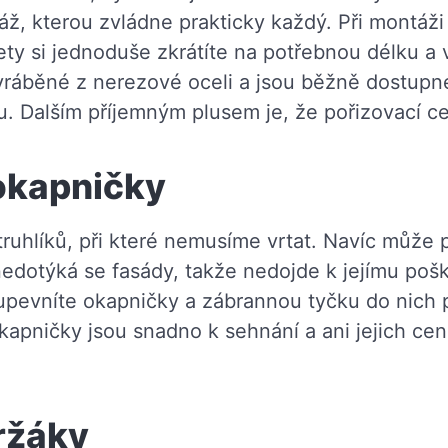
ž, kterou zvládne prakticky každý. Při montáži
ety si jednoduše zkrátíte na potřebnou délku a 
 vyráběné z nerezové oceli a jsou běžně dostu
. Dalším příjemným plusem je, že pořizovací c
okapničky
ruhlíků, při které nemusíme vrtat. Navíc může 
nedotýká se fasády, takže nedojde k jejímu poš
upevníte okapničky a zábrannou tyčku do nich
okapničky jsou snadno k sehnání a ani jejich ce
ržáky