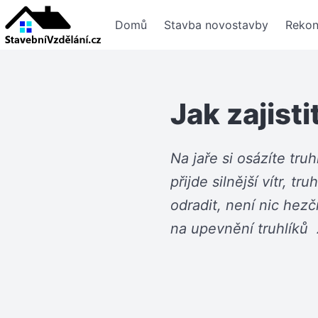
Domů
Stavba novostavby
Rekon
Jak zajisti
Na jaře si osázíte tru
přijde silnější vítr, 
odradit, není nic hez
na upevnění truhlíků z