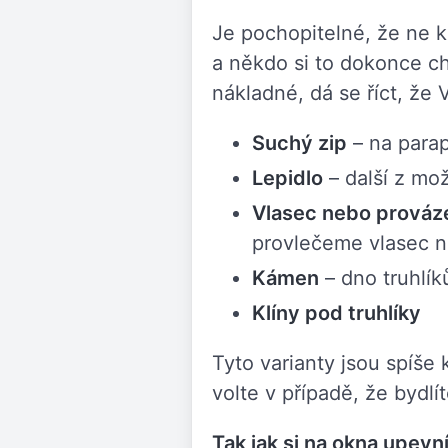
Je pochopitelné, že ne 
a někdo si to dokonce c
nákladné, dá se říct, že 
Suchý zip
– na parap
Lepidlo
– další z mož
Vlasec nebo prováz
provlečeme vlasec n
Kámen
– dno truhlí
Klíny pod truhlíky
Tyto varianty jsou spíš
volte v případě, že bydl
Tak jak si na okna upevní