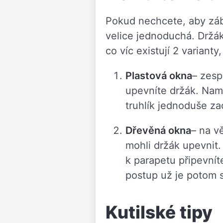
Pokud nechcete, aby zábr
velice jednoduchá. Držá
co víc existují 2 variant
Plastová okna
– zesp
upevníte držák. Namě
truhlík jednoduše z
Dřevěná okna
– na v
mohli držák upevnit.
k parapetu připevnít
postup už je potom s
Kutilské tipy