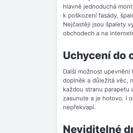
hlavně jednoduchá montá
k poškození fasády, špal
Nejčastěji jsou špalety
obchodech a na internetu
Uchycení do 
Další možnost upevnění t
doplněk a důležitá věc, 
každou stranu parapetu 
zasunute a je hotovo. I 
nepřekvapí.
Neviditelné d