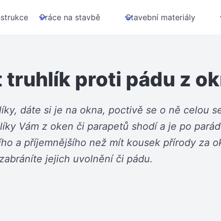
strukce
Práce na stavbě
Stavební materiály
t truhlík proti pádu z o
hlíky, dáte si je na okna, poctivě se o ně celou
truhlíky Vám z oken či parapetů shodí a je po par
čího a příjemnějšího než mít kousek přírody za o
abráníte jejich uvolnění či pádu.