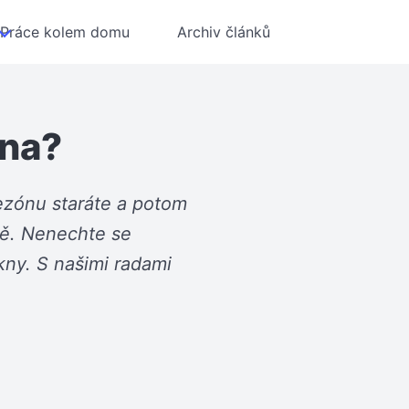
Práce kolem domu
Archiv článků
kna?
 sezónu staráte a potom
ádě. Nenechte se
kny. S našimi radami