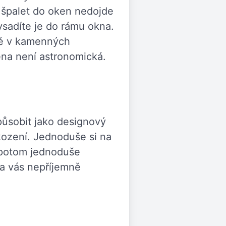
 špalet do oken nedojde
vsadíte je do rámu okna.
pné v kamenných
ena není astronomická.
působit jako designový
kození. Jednoduše si na
 potom jednoduše
na vás nepříjemně