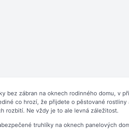
íky bez zábran na oknech rodinného domu, v pří
jediné co hrozí, že přijdete o pěstované rostliny
h rozbití. Ne vždy je to ale levná záležitost.
zabezpečené truhlíky na oknech panelových dom