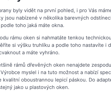
any byly vidět na první pohled, i pro Vás máme
ky jsou nabízené v několika barevných odstínec
y, podle toho jaká máte okna.
odu rámu oken si nahmatáte tenkou technickou
říte si výšku truhlíku a podle toho nastavíte i 
acvaknout a máte vyhráno.
ětšině rámů dřevěných oken nenajdete zespodu
 Výrobce myslel i na tuto možnost a nabízí speci
e kvalitní oboustrannou lepicí páskou. Do adapt
tejný jako u plastových oken.