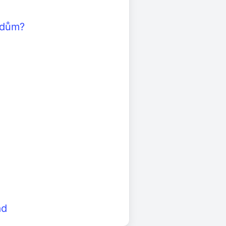
 dům?
ád