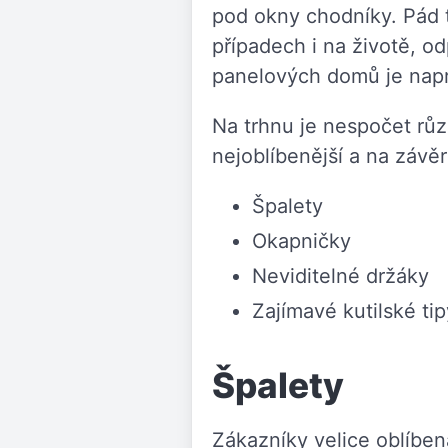
pod okny chodníky. Pád t
případech i na životě, 
panelových domů je napr
Na trhnu je nespočet růz
nejoblíbenější a na závěr
Špalety
Okapničky
Neviditelné držáky
Zajímavé kutilské tip
Špalety
Zákazníky velice oblíbe