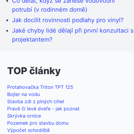
Co dělat, když se zanese vodovodní
potrubí (v rodinném domě)
Jak docílit rovinnosti podlahy pro vinyl?
Jaké chyby lidé dělají při první konzultaci s
projektantem?
TOP články
Protahovačka Triton TPT 125
Bojler na vodu
Stavba zdi z plných cihel
Pravé či levé dveře - jak poznat
Skrývka ornice
Pozemek pro stavbu domu
Výpočet schodiště