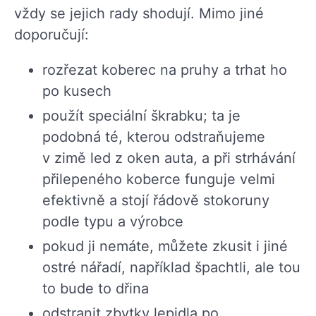
vždy se jejich rady shodují. Mimo jiné
doporučují:
rozřezat koberec na pruhy a trhat ho
po kusech
použít speciální škrabku; ta je
podobná té, kterou odstraňujeme
v zimě led z oken auta, a při strhávání
přilepeného koberce funguje velmi
efektivně a stojí řádově stokoruny
podle typu a výrobce
pokud ji nemáte, můžete zkusit i jiné
ostré nářadí, například špachtli, ale tou
to bude to dřina
odstranit zbytky lepidla po