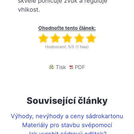
skvěle pohlcuje zvuk a reguluje
vhlkost.
Ohodnoťte tento článek:
Hodnocení: 5/5 (1 hlas)
Tisk
PDF
Související články
Výhody, nevýhody a ceny sádrokartonu
Materiály pro stavbu svépomocí
Jak vyrobit sádrový odlitek?