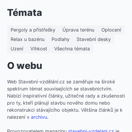
Témata
Pergoly a přístřešky
Úprava terénu
Oplocení
Relax u bazénu
Podlahy
Stavební desky
Uzení
Vlhkost
Všechna témata
O webu
​Web Stavební-vzdělání.cz se zaměřuje na široké
spektrum témat souvisejících se stavebnictvím.
Nabízí inspirativní články, užitečné rady a zkušenosti
pro ty, kteří plánují stavbu nového domu nebo
rekonstrukci stávajícího objektu. Většina článků je k
nalezení v
archivu
.
Provozovatelem magazínu
stavebni-vzdelani.cz
je